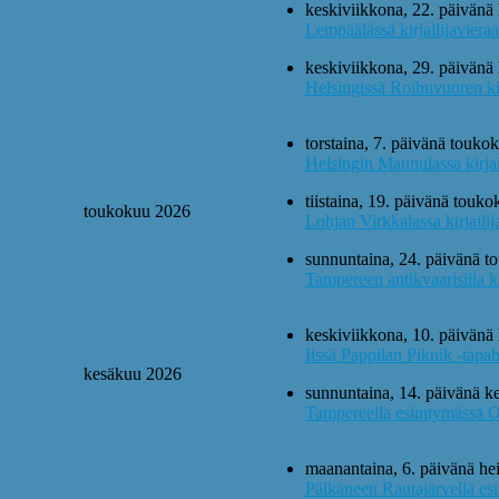
keskiviikkona, 22. päivänä
Lempäälässä kirjailijaviera
keskiviikkona, 29. päivänä
Helsingissä Roihuvuoren ki
torstaina, 7. päivänä touko
Helsingin Maunulassa kirjai
tiistaina, 19. päivänä touk
toukokuu 2026
Lohjan Virkkalassa kirjailij
sunnuntaina, 24. päivänä t
Tampereen antikvaarisilla k
keskiviikkona, 10. päivänä
Iissä Pappilan Piknik -tapa
kesäkuu 2026
sunnuntaina, 14. päivänä k
Tampereella esiintymässä 
maanantaina, 6. päivänä he
Pälkäneen Rautajärvellä es