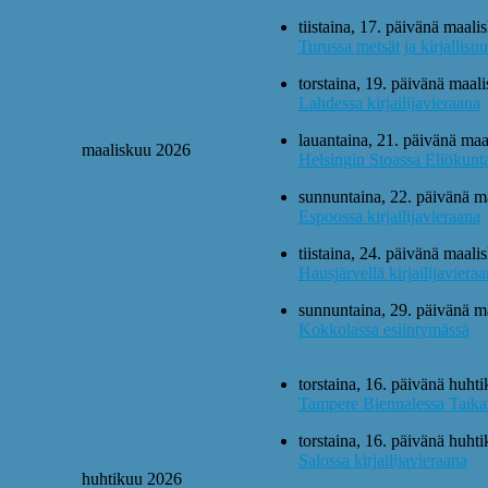
tiistaina, 17. päivänä maal
Turussa metsät ja kirjallisu
torstaina, 19. päivänä maal
Lahdessa kirjailijavieraana
lauantaina, 21. päivänä maa
maaliskuu 2026
Helsingin Stoassa Eliökunta
sunnuntaina, 22. päivänä m
Espoossa kirjailijavieraana
tiistaina, 24. päivänä maal
Hausjärvellä kirjailijaviera
sunnuntaina, 29. päivänä m
Kokkolassa esiintymässä
torstaina, 16. päivänä huht
Tampere Biennalessa Taikat
torstaina, 16. päivänä huht
Salossa kirjailijavieraana
huhtikuu 2026