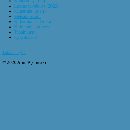
Kivitasku (2017)
Luontopäiväkirja (2022)
Kultarinta (2014)
Metsäkonsertit
Kultarinta teatterissa
Kolumnit ja puheet
Tapahtumat
Kysyttävää?
Takaisin ylös
© 2026 Anni Kytömäki