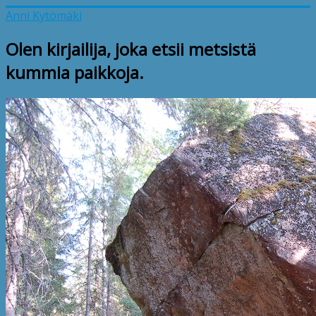
Anni Kytömäki
Olen kirjailija, joka etsii metsistä
kummia paikkoja.