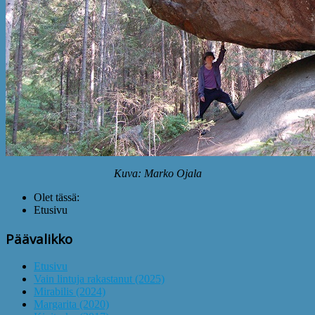
Kuva: Marko Ojala
Olet tässä:
Etusivu
Päävalikko
Etusivu
Vain lintuja rakastanut (2025)
Mirabilis (2024)
Margarita (2020)