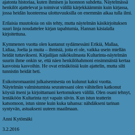
ajatonta historiaa, kuten ihmisen ja luonnon suhdetta. Näytelmässä
henkilöt ajattelevat ja toimivat välillä kärjekkäämmin kuin kirjassa,
jossa heidän luonteensa ulottuvuuksilla on enemmän aikaa tulla ilmi.
Erilaisia muutoksia on siis tehty, mutta näytelmän käsikirjoituksen
suuri linja noudattelee kirjan tapahtumia, Hannan käsialalla
kirjoitettuna.
Kymmenen vuotta olen kantanut sydämessäni Erikiä, Mallaa,
Lidiaa, Joelia ja muita – ihmisiä, joita ei ole, vaikka usein miellän
heidät tuttavikseni. Kirjailijan näkökulmasta Kultarinta-näytelmän
suurin ihme onkin se, että näen henkilöhahmoni ensimmäistä kertaa
kasvoista kasvoihin. He ovat erinäköisiä kuin ajattelin, mutta silti
tunnistin heidät heti.
Esikoisromaanini julkaisemisesta on kulunut kaksi vuotta.
Näytelmän valmistumista seuratessani olen vähitellen katkonut
köysiä itseni ja kirjoittamani kertomuksen välillä. Olen osani tehnyt,
lentäköön Kultarinta nyt vapain siivin. Kun istun teatterin
katsomoon, istun sinne kuin kuka tahansa: nähdäkseni tarinan
syntyvän, astuakseni uuteen maailmaan.
Anni Kytömäki
3.2.2016