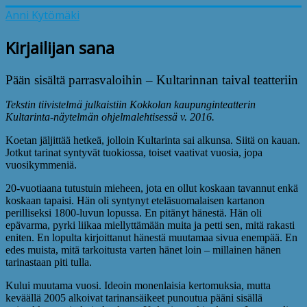
Anni Kytömäki
Kirjailijan sana
Pään sisältä parrasvaloihin – Kultarinnan taival teatteriin
Tekstin tiivistelmä julkaistiin Kokkolan kaupunginteatterin
Kultarinta-näytelmän ohjelmalehtisessä v. 2016.
Koetan jäljittää hetkeä, jolloin Kultarinta sai alkunsa. Siitä on kauan.
Jotkut tarinat syntyvät tuokiossa, toiset vaativat vuosia, jopa
vuosikymmeniä.
20-vuotiaana tutustuin mieheen, jota en ollut koskaan tavannut enkä
koskaan tapaisi. Hän oli syntynyt eteläsuomalaisen kartanon
perilliseksi 1800-luvun lopussa. En pitänyt hänestä. Hän oli
epävarma, pyrki liikaa miellyttämään muita ja petti sen, mitä rakasti
eniten. En lopulta kirjoittanut hänestä muutamaa sivua enempää. En
edes muista, mitä tarkoitusta varten hänet loin – millainen hänen
tarinastaan piti tulla.
Kului muutama vuosi. Ideoin monenlaisia kertomuksia, mutta
keväällä 2005 alkoivat tarinansäikeet punoutua pääni sisällä