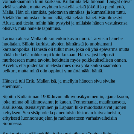
voimakkaammin kuin koskaan. Kultarinta teki tuloaan. Langat olivat
vielä sekaisin, mutta vyyhtien keskellä seistä jökötti jo pieni tyttö,
Malla. Hän oli sinnikäs, pelottavan sinnikäs, ja kummallisen tuttu.
Vieläkään minusta ei tunnu siltä, että keksin hänet. Hän ilmestyi.
Alusta asti tiesin, mihin hän pystyisi ja millaisia hänen vastuksensa
olisivat, mitä hänelle tapahtuisi.
Tarinan alussa Malla oli kuitenkin kovin nuori. Tarvitsin hänelle
huoltajan. Silloin kurkisti aivojen hämäristä jo unohtamani
kartanonpoika. Hänestä oli tullut mies, joka oli yhä epävarma mutta
hädän hetkellä rohkeampi kuin kukaan. Hän vajosi helposti
murheeseen mutta tavoitti hetkittäin myös poikkeuksellisen onnen.
Arvelin, että joidenkin mielestä mies olisi yhtä kaikki saamaton
pelkuri, mutta minä olin oppinut ymmärtämään häntä.
Hänestä tuli Erik, Mallan isä, ja miellyin häneen sivu sivulta
enemmän.
Sijoitin Kultarinnan 1900-luvun alkuvuosikymmeniin, ajanjaksoon,
joka minua oli kiinnostanut jo kauan. Fennomania, maailmansota,
sisällissota, itsenäistyminen ja Lapuan liike muodostaisivat juonen
kehyksen. Sen sisäpuolella paneutuisin historian katvealueisiin,
erityisesti luonnonsuojelun ja rauhanaatteen varhaisvaiheisiin
Suomessa.
Kultarinta sai päähenkilöt, jotka ovat aikansa "outoja lintuja":