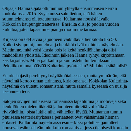
Ohjaaja Hanna Ojala otti minuun yhteyttä ensimmäisen kerran
toukokuussa 2015. Syyskuussa sain tiedon, että hänen
suunnitelmansa oli toteutumassa: Kultarinta nousisi lavalle
Kokkolan kaupunginteatterissa. Ensi-ilta olisi jo puolen vuoden
kuluttua, joten tapasimme pian ja ruodimme tarinaa.
Kirjassa on 644 sivua ja juoneen vaikuttavia henkilöitä liki 50.
Kaikki sivupolut, tunnelmat ja henkilöt eivät mahtuisi näytelmään.
Mietimme, mitä voisi karsia pois ja keitä henkilöhahmoja olisi
mahdollista yhdistää. Ideoinnin jälkeen Hanna ryhtyi kirjoittamaan
käsikirjoitusta. Minä pähkäilin ja kuulostelin tuntemuksiani.
Pelottiko minua päästää Kultarinta pyörteisiin? Millainen siitä tulisi?
En ole laajasti perehtynyt näyttämötaiteeseen, mutta ymmärrän, että
näytelmä kertoo oman tarinansa, kirja omansa. Kokkolan Kultarinta-
näytelmä on uutettu romaanistani, mutta samalla kyseessä on uusi ja
itsenäinen teos.
Satojen sivujen mittaisessa romaanissa tapahtumia ja motiiveja sekä
henkilöiden mielenliikkeitä ja luonteenpiirteitä voi kätkeä
riviväleihin, joista lukija niitä vähitellen löytää. Muutaman tunnin
pituisessa teatteriesityksessä periaatteet ovat väistämättä hieman
erilaiset. Kultarinta-näytelmässä esimerkiksi poliittiset jännitteet
nousevat esiin selkeämmin kuin romaanissa, jossa tietoisesti korostin