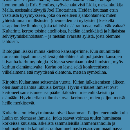
luonnontutkija Erik Stenfors, työväenaktivisti Lidia, metsänkulkija
Malla, aseistakieltäytyjä Joel Huotarinen. Heidän kauttaan etsin
vastausta kysymykseen, joka on edelleen ajankohtainen: miten
yhteiskunnan mullistusten (menneiden tai nykyisten) keskellä
tasapainoilee ihminen, joka tahtoisi elää rauhassa, vailla väkivaltaa?
Kultarinta kertoo toisinajattelijoista, heidän äänekkäistä ja hiljaisista
selviytymiskeinoistaan – ja metsän avarasta sylistä, josta olemme
lähtöisin.
Biologian lisäksi minua kiehtoo kansanperinne. Kun suunnittelin
romaanin tapahtumia, yhtenä johtotähtenä oli pohjoisten kansojen
ikivanha karhumytologia. Kirjassa seurataan paitsi ihmisten, myös
karhun elämäntaivalta. Karhu on läsnä sekä konkreettisena
villieläimenä että myyttisenä olentona, metsän symbolina.
Kirjoitin Kultarintaa seitsemän vuotta. Kirjan julkaisemisen jälkeen
olen saanut ilahtua lukuisia kertoja. Hyvin erilaiset ihmiset ovat
kertoneet samaistuneensa päähenkilöideni mielenliikkeisiin ja
elämään. Hyvin erilaiset ihmiset ovat kertoneet, miten paljon metsät
heille merkitsevät.
Kultarinta on tehnyt minusta toiveikkaamman. Paljon enemmän kuin
luulin on olemassa ihmisiä, jotka saavat voimaa tuulen huminasta
korkeissa kuusissa, askelista sammaleisilla lammenrannoilla ja
louhimattomilla kallioilla, rauhan unelmasta epäsovun maailmassa.