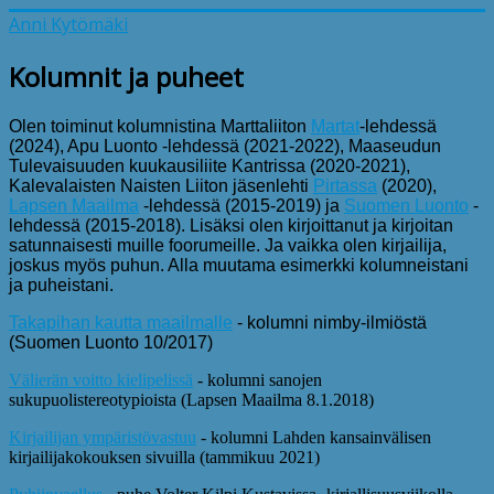
Anni Kytömäki
Kolumnit ja puheet
Olen toiminut kolumnistina Marttaliiton
Martat
-lehdessä
(2024), Apu Luonto -lehdessä (2021-2022), Maaseudun
Tulevaisuuden kuukausiliite Kantrissa (2020-2021),
Kalevalaisten Naisten Liiton jäsenlehti
Pirtassa
(2020),
Lapsen Maailma
-lehdessä (2015-2019) ja
Suomen Luonto
-
lehdessä (2015-2018). Lisäksi olen kirjoittanut ja kirjoitan
satunnaisesti muille foorumeille. Ja vaikka olen kirjailija,
joskus myös puhun. Alla muutama esimerkki kolumneistani
ja puheistani.
Takapihan kautta maailmalle
- kolumni nimby-ilmiöstä
(Suomen Luonto 10/2017)
Välierän voitto kielipelissä
- kolumni sanojen
sukupuolistereotypioista (Lapsen Maailma 8.1.2018)
Kirjailijan ympäristövastuu
- kolumni Lahden kansainvälisen
kirjailijakokouksen sivuilla (tammikuu 2021)