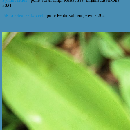
Pyhiinvaellus
- puhe Volter Kilpi Kustavissa -kirjallisuusviikolla
2021
Fiktio toteuttaa toiveet
- puhe Pentinkulman päivillä 2021