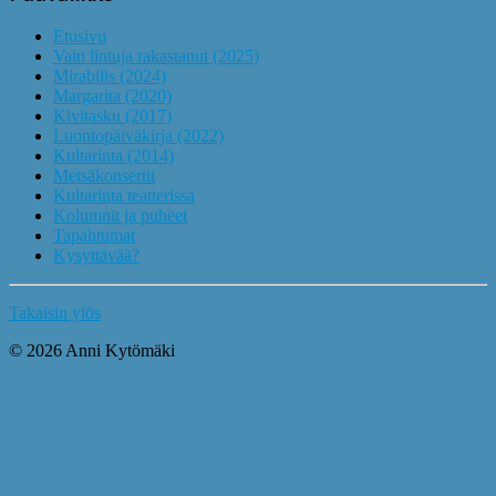
Etusivu
Vain lintuja rakastanut (2025)
Mirabilis (2024)
Margarita (2020)
Kivitasku (2017)
Luontopäiväkirja (2022)
Kultarinta (2014)
Metsäkonsertit
Kultarinta teatterissa
Kolumnit ja puheet
Tapahtumat
Kysyttävää?
Takaisin ylös
© 2026 Anni Kytömäki