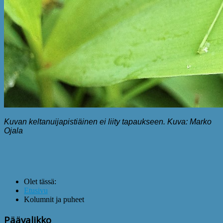
Kuvan keltanuijapistiäinen ei liity tapaukseen. Kuva: Marko
Ojala
Olet tässä:
Etusivu
Kolumnit ja puheet
Päävalikko